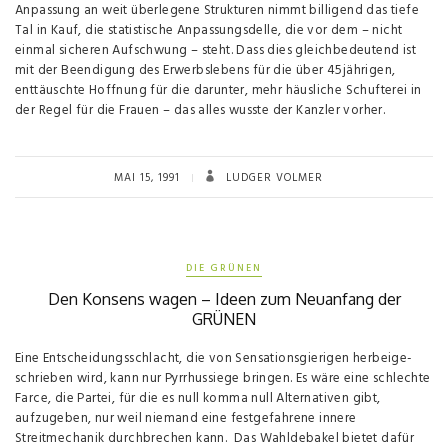
Anpassung an weit überlegene Strukturen nimmt billigend das tiefe
Tal in Kauf, die statistische Anpassungsdelle, die vor dem – nicht
einmal sicheren Aufschwung – steht. Dass dies gleichbedeutend ist
mit der Beendigung des Erwerbslebens für die über 45jährigen,
enttäuschte Hoffnung für die darunter, mehr häusliche Schufterei in
der Regel für die Frauen – das alles wusste der Kanzler vorher.
MAI 15, 1991
LUDGER VOLMER
DIE GRÜNEN
Den Konsens wagen – Ideen zum Neuanfang der
GRÜNEN
Eine Entscheidungsschlacht, die von Sensationsgierigen herbeige­
schrieben wird, kann nur Pyrrhussiege bringen. Es wäre eine schlechte
Farce, die Partei, für die es null komma null Alternativen gibt,
aufzugeben, nur weil niemand eine festgefahrene innere
Streitmechanik durchbrechen kann. Das Wahldebakel bietet dafür