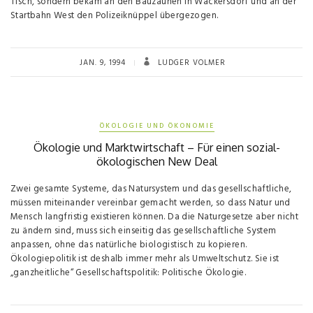
Tisch, sondern bekam an den Bauzäunen in Wackersdorf und an der
Startbahn West den Polizeiknüppel über­gezogen.
JAN. 9, 1994
LUDGER VOLMER
ÖKOLOGIE UND ÖKONOMIE
Ökologie und Marktwirtschaft – Für einen sozial-
ökologischen New Deal
Zwei ge­samte Systeme, das Natursystem und das gesellschaftliche,
müssen miteinan­der vereinbar gemacht werden, so dass Na­tur und
Mensch langfristig existieren können. Da die Naturge­setze aber nicht
zu ändern sind, muss sich einseitig das ge­sellschaftliche System
anpassen, ohne das natürliche biologistisch zu ko­pieren.
Ökologiepolitik ist deshalb immer mehr als Umweltschutz. Sie ist
„ganzheitliche“ Gesellschafts­politik: Politi­sche Ökologie.