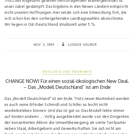
Trotz des insgesamt gesehen hervorragenden Wahlergebnisses ist
unser Jubel gedämpft. Das Ergebnis in den Neuen Ländern entspricht
nicht unseren Hoffnungen. Hier setzte sich eine Entwicklung fort, die
sich schon bei den vorhergehenden Landtagswahlen abzeichnete.
Wir liegen in Ost-Deutschland strukturell unter 5 %.
NOV. 5, 1994
LUDGER VOLMER
ÖKOLOGIE UND ÖKONOMIE
CHANGE NOW! Für einen sozial-ökologischen New Deal.
– Das „Modell Deutschland“ ist am Ende
Das „Modell Deutschland“ ist am Ende. Trotz neuer Munterkeit wer­den
es auch seine Erfinder Schmidt und Schiller so leicht nicht
wiederbeleben können. Und das ist gut so. Das Modell lebte immer
auf Kosten anderer. … Völlig ausge­blendet wurde von den Dirigenten
der konzertierten Aktion die Um­weltbewegung als vierte Tarifpartei
neben Staat, Arbeitgebern und Gewerk­schaften. Sie saß nicht am