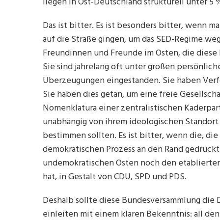
liegen in Ost-Deutschland strukturell unter 5 
Das ist bitter. Es ist besonders bitter, wenn m
auf die Straße gingen, um das SED-Regime wegz
Freundinnen und Freunde im Osten, die diese 
Sie sind jahrelang oft unter großen persönlich
Überzeugungen eingestanden. Sie haben Verf
Sie haben dies getan, um eine freie Gesellsch
Nomenklatura einer zentralistischen Kaderpar
unabhängig von ihrem ideologischen Standort 
bestimmen sollten. Es ist bitter, wenn die, d
demokratischen Prozess an den Rand gedrückt 
undemokratischen Osten noch den etabliert
hat, in Gestalt von CDU, SPD und PDS.
Deshalb sollte diese Bundesversammlung die 
einleiten mit einem klaren Bekenntnis: all de