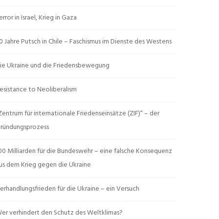
error in Israel, Krieg in Gaza
0 Jahre Putsch in Chile – Faschismus im Dienste des Westens
ie Ukraine und die Friedensbewegung
esistance to Neoliberalism
Zentrum für internationale Friedenseinsätze (ZIF)“ – der
ründungsprozess
00 Milliarden für die Bundeswehr – eine falsche Konsequenz
us dem Krieg gegen die Ukraine
erhandlungsfrieden für die Ukraine – ein Versuch
er verhindert den Schutz des Weltklimas?