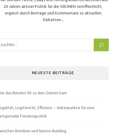
Hier werden Texte, Essays und Hintergrundinformationen aus
20 Jahren aktiver Politik für die GRÜNEN veröffentlicht,
ergänzt durch Beiträge und Kommentare zu aktuellen
Debatten....
uchen nach:
NEUESTE BEITRÄGE
ie das Bündnis 90 zu den Grünen kam
egalität, Legitimität, Effizienz – Ankerpunkte für eine
eitgemäße Friedenspolitik
wischen Bomben und Nation Building