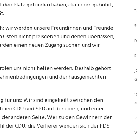
ht den Platz gefunden haben, der ihnen gebührt,
T
t.
5
ich: wir werden unsere Freundinnen und Freunde
en Osten nicht preisgeben und denen überlassen,
D
 werden einen neuen Zugang suchen und wir
R
arolen uns nicht helfen werden. Deshalb gehört
„
der Rahmenbedingungen und der hausgemachten
G
1
 für uns: Wir sind eingekeilt zwischen den
a
ien CDU und SPD auf der einen, und einer
f der anderen Seite. Wer zu den Gewinnern der
V
ahl der CDU; die Verlierer wenden sich der PDS
W