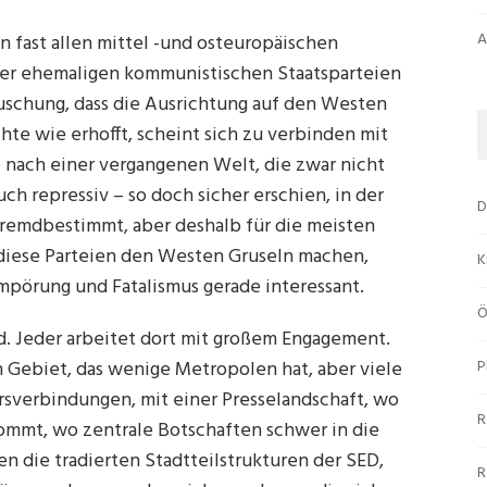
A
n fast allen mittel -und osteuropäischen
 der ehemaligen kommunistischen Staatsparteien
äuschung, dass die Ausrichtung auf den Westen
hte wie erhofft, scheint sich zu verbinden mit
 nach einer vergangenen Welt, die zwar nicht
h repressiv – so doch sicher erschien, in der
D
fremdbestimmt, aber deshalb für die meisten
 diese Parteien den Westen Gruseln machen,
K
Empörung und Fatalismus gerade interessant.
Ö
d. Jeder arbeitet dort mit großem Engagement.
n Gebiet, das wenige Metropolen hat, aber viele
P
rsverbindungen, mit einer Presselandschaft, wo
R
kommt, wo zentrale Botschaften schwer in die
en die tradierten Stadtteilstrukturen der SED,
R