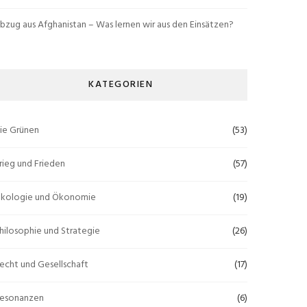
bzug aus Afghanistan – Was lernen wir aus den Einsätzen?
KATEGORIEN
ie Grünen
(53)
rieg und Frieden
(57)
kologie und Ökonomie
(19)
hilosophie und Strategie
(26)
echt und Gesellschaft
(17)
esonanzen
(6)