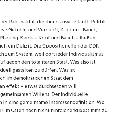
en binden wollen, sind nicht mit uns gegangen.
er Rationalität, die ihnen zuwiderläuft. Politik
 ist: Gefühle und Vernunft, Kopf und Bauch,
Planung. Beide – Kopf und Bauch – fließen
ich ein Defizit. Die Oppositionellen der DDR
h zum System, weil dort jeder Individualismus
 gegen den totalitären Staat. Was also ist
iduell gestalten zu dürfen. Was ist
auch im demokratischen Staat dem
n effektiv etwas durchsetzen will.
s gemeinsamen Willens. Der individuelle
 in eine gemeinsame Interessendefinition. Wo
mir im Osten noch nicht hinreichend bestimmt zu