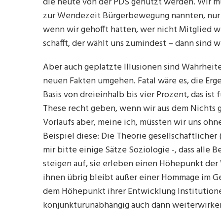
die heute von der PDS genutzt werden. Wir mü
zur Wendezeit Bürgerbewegung nannten, nur e
wenn wir gehofft hatten, wer nicht Mitglied w
schafft, der wählt uns zumindest – dann sind 
Aber auch geplatzte Illusionen sind Wahrheiten
neuen Fakten umgehen. Fatal wäre es, die Er
Basis von dreieinhalb bis vier Prozent, das ist
These recht geben, wenn wir aus dem Nichts 
Vorlaufs aber, meine ich, müssten wir uns o
Beispiel diese: Die Theorie gesellschaftlicher
mir bitte einige Sätze Soziologie -, dass all
steigen auf, sie erleben einen Höhepunkt der
ihnen übrig bleibt außer einer Hommage im Ge
dem Höhepunkt ihrer Entwicklung Institutione
konjunkturunabhängig auch dann weiterwirke