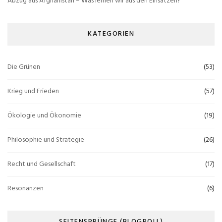
Abzug aus Afghanistan – Was lernen wir aus den Einsätzen?
KATEGORIEN
Die Grünen
(53)
Krieg und Frieden
(57)
Ökologie und Ökonomie
(19)
Philosophie und Strategie
(26)
Recht und Gesellschaft
(17)
Resonanzen
(6)
SEITENSPRÜNGE (BLOGROLL)