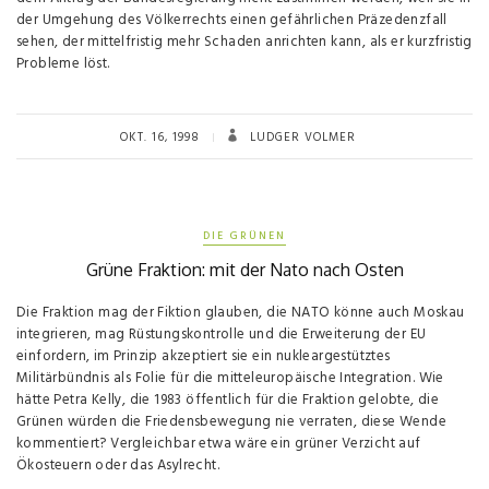
der Umgehung des Völkerrechts einen gefährlichen Präzedenzfall
sehen, der mittelfristig mehr Schaden anrichten kann, als er kurzfristig
Probleme löst.
OKT. 16, 1998
LUDGER VOLMER
DIE GRÜNEN
Grüne Fraktion: mit der Nato nach Osten
Die Fraktion mag der Fiktion glauben, die NATO könne auch Moskau
integrieren, mag Rüstungskontrolle und die Erweiterung der EU
einfordern, im Prinzip akzeptiert sie ein nukleargestütztes
Militärbündnis als Folie für die mitteleuropäische Integration. Wie
hätte Petra Kelly, die 1983 öffentlich für die Fraktion gelobte, die
Grünen würden die Friedensbewegung nie verraten, diese Wende
kommentiert? Vergleichbar etwa wäre ein grüner Verzicht auf
Ökosteuern oder das Asylrecht.