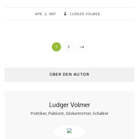
APR. 2, 1997
LUDGER VOLMER
Seitennummerierung
Page
Page
1
2
der
Beiträge
ÜBER DEN AUTOR
Ludger Volmer
Politiker, Publizist, Globetrotter, Schalker