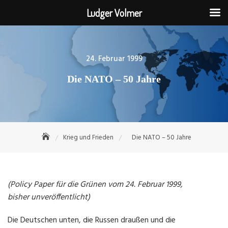
Ludger Volmer
Skip
to
content
Posted
24. Februar 1999
on
Die NATO – 50 Jahre
Krieg und Frieden
Die NATO – 50 Jahre
(Policy Paper für die Grünen vom 24. Februar 1999,
bisher unveröffentlicht)
Die Deutschen unten, die Russen draußen und die