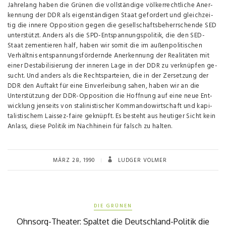
Jahrelang haben die Grünen die vollständige völkerrechtli­che Aner­
kennung der DDR als eigenständigen Staat gefordert und gleichzei­
tig die innere Opposition gegen die gesell­schaftsbeherrschende SED
unterstützt. Anders als die SPD-Entspannungspolitik, die den SED-
Staat zementieren half, haben wir somit die im außenpolitischen
Verhältnis entspan­nungsfördernde Anerkennung der Realitäten mit
einer Desta­bilisierung der inneren Lage in der DDR zu verknüpfen ge­
sucht. Und anders als die Rechtsparteien, die in der Zer­setzung der
DDR den Auftakt für eine Einverleibung sahen, haben wir an die
Unterstützung der DDR-Opposition die Hoff­nung auf eine neue Ent­
wicklung jenseits von stalinistischer Kommandowirtschaft und kapi­
talistischem Laissez-faire geknüpft. Es besteht aus heutiger Sicht kein
Anlass, diese Po­litik im Nachhinein für falsch zu hal­ten.
MÄRZ 28, 1990
LUDGER VOLMER
DIE GRÜNEN
Ohnsorg-Theater: Spaltet die Deutschland-Politik die