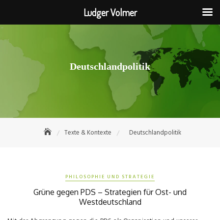
Ludger Volmer
Skip
to
content
Deutschlandpolitik
Texte & Kontexte
Deutschlandpolitik
PHILOSOPHIE UND STRATEGIE
Grüne gegen PDS – Strategien für Ost- und
Westdeutschland