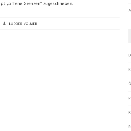
zept „offene Grenzen“ zugeschrieben.
A
LUDGER VOLMER
D
K
Ö
P
R
R