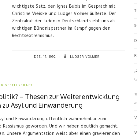
wichtigste Satz, den Ignaz Bubis im Gespräch mit
T
Christine Weiske und Ludger Volmer äußerte. Der
Zentralrat der Juden in Deutschland sieht uns als
5
wichtigen Bündnispartner im Kampf gegen den
Rechtsextremismus.
D
R
DEZ. 17, 1992
LUDGER VOLMER
„
G
ND GESELLSCHAFT
1
litik? – Thesen zur Weiterentwicklung
a
n zu Asyl und Einwanderung
V
Asyl und Einwanderung öffentlich wahrnehmbar zum
nd Rassismus geworden. Und wir haben deutlich gemacht,
W
len. Unsere Argumentation weist aber einen gravierenden