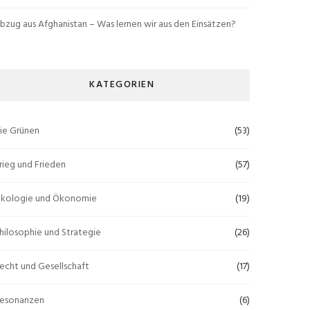
bzug aus Afghanistan – Was lernen wir aus den Einsätzen?
KATEGORIEN
ie Grünen
(53)
rieg und Frieden
(57)
kologie und Ökonomie
(19)
hilosophie und Strategie
(26)
echt und Gesellschaft
(17)
esonanzen
(6)