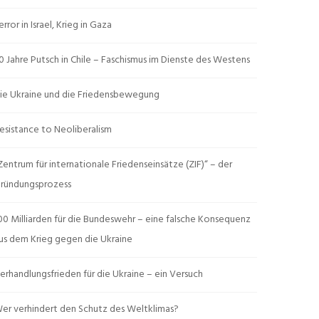
error in Israel, Krieg in Gaza
0 Jahre Putsch in Chile – Faschismus im Dienste des Westens
ie Ukraine und die Friedensbewegung
esistance to Neoliberalism
Zentrum für internationale Friedenseinsätze (ZIF)“ – der
ründungsprozess
00 Milliarden für die Bundeswehr – eine falsche Konsequenz
us dem Krieg gegen die Ukraine
erhandlungsfrieden für die Ukraine – ein Versuch
er verhindert den Schutz des Weltklimas?