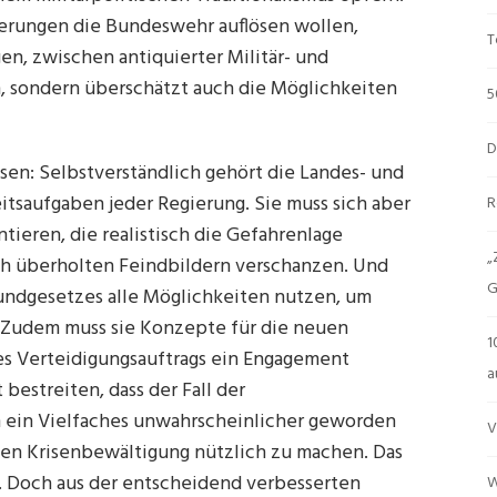
ßerungen die Bundeswehr auflösen wollen,
T
n, zwischen antiquierter Militär- und
, sondern überschätzt auch die Möglichkeiten
5
D
en: Selbstverständlich gehört die Landes- und
tsaufgaben jeder Regierung. Sie muss sich aber
R
ieren, die realistisch die Gefahrenlage
„
isch überholten Feindbildern verschanzen. Und
G
undgesetzes alle Möglichkeiten nutzen, um
 Zudem muss sie Konzepte für die neuen
1
es Verteidigungsauftrags ein Engagement
a
bestreiten, dass der Fall der
 ein Vielfaches unwahrscheinlicher geworden
V
nalen Krisenbewältigung nützlich zu machen. Das
. Doch aus der entscheidend verbesserten
W