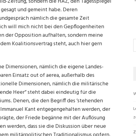
ild-Zeitung, sondern die HAZ, den Tagesspiegel
ch gesagt und gemeint habe. Deren
ndgespräch nämlich die gesamte Zeit
ch will mich nicht bei den Gepflogenheiten
 der Opposition aufhalten, sondern meine
S
dem Koalitionsvertrag steht, auch hier gern
che Dimensionen, nämlich die eigene Landes-
ren Einsatz out of aerea, außerhalb des
onelle Dimensionen, nämlich die militärische
hende Heer“ steht dabei eindeutig für die
W
riums. Denen, die den Begriff des ’stehenden
al Immanuel Kant entgegengehalten werden, der
L
prägte, der Friede begänne mit der Auflösung
z
en werden, dass sie die Diskussion über neue
Z
em militärpolitischen Traditionalismus opfern.