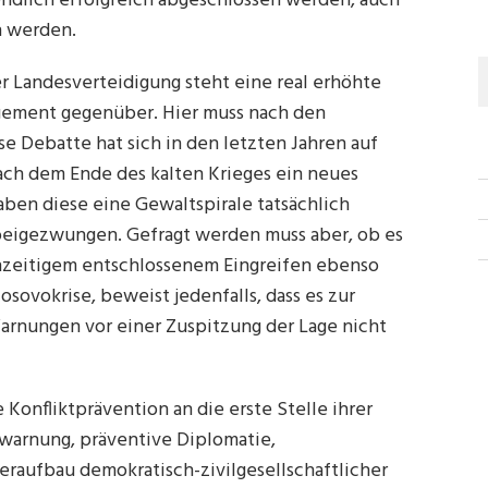
ndlich erfolgreich abgeschlossen werden, auch
n werden.
 Landesverteidigung steht eine real erhöhte
gement gegenüber. Hier muss nach den
e Debatte hat sich in den letzten Jahren auf
nach dem Ende des kalten Krieges ein neues
aben diese eine Gewaltspirale tatsächlich
beigezwungen. Gefragt werden muss aber, ob es
ühzeitigem entschlossenem Eingreifen ebenso
osovokrise, beweist jedenfalls, dass es zur
Warnungen vor einer Zuspitzung der Lage nicht
e Konfliktprävention an die erste Stelle ihrer
hwarnung, präventive Diplomatie,
aufbau demokratisch-zivilgesellschaftlicher