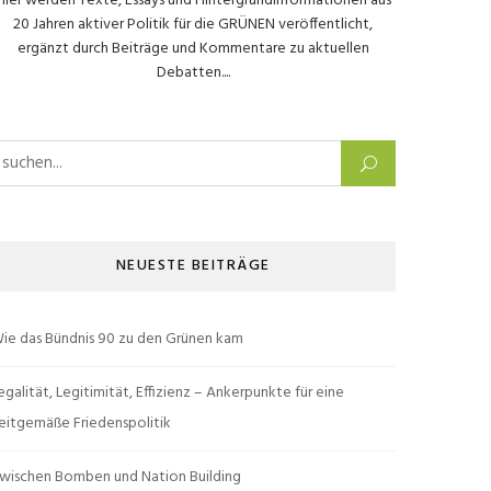
Hier werden Texte, Essays und Hintergrundinformationen aus
20 Jahren aktiver Politik für die GRÜNEN veröffentlicht,
ergänzt durch Beiträge und Kommentare zu aktuellen
Debatten....
uchen nach:
NEUESTE BEITRÄGE
ie das Bündnis 90 zu den Grünen kam
egalität, Legitimität, Effizienz – Ankerpunkte für eine
eitgemäße Friedenspolitik
wischen Bomben und Nation Building