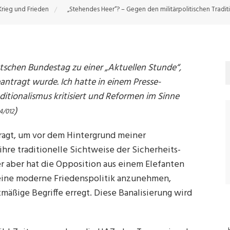
Krieg und Frieden
„Stehendes Heer“? – Gegen den militärpolitischen Tradit
utschen Bundestag zu einer „Aktuellen Stunde“,
ntragt wurde. Ich hatte in einem Presse-
ditionalismus kritisiert und Reformen im Sinne
)
14/012
ragt, um vor dem Hintergrund meiner
re traditionelle Sichtweise der Sicherheits-
er aber hat die Opposition aus einem Elefanten
eine moderne Friedenspolitik anzunehmen,
tmäßige Begriffe erregt. Diese Banalisierung wird