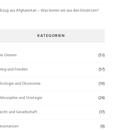
bzug aus Afghanistan – Was lernen wir aus den Einsätzen?
KATEGORIEN
ie Grünen
(53)
rieg und Frieden
(57)
kologie und Ökonomie
(19)
hilosophie und Strategie
(26)
echt und Gesellschaft
(17)
esonanzen
(6)