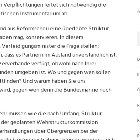
n Verpflichtungen leitet sich notwendig die
A
tischen Instrumentarium ab.
und aus Reformscheu eine überlebte Struktur,
haben mag, konservieren. In diesem
erteidigungsminister die Frage stellen:
dass es Partnern im Ausland unverständlich ist,
D
zerverbände verfügt, obwohl nach Ihrer
eunden umgeben ist. Wo und gegen wen sollen
K
attfinden? Und warum haben Sie uns
t wird, gegen wen denn die Bundesmarine noch
Ö
P
hr müssen wie die nach Umfang, Struktur,
R
in der geplanten Wehrstrukturkommission
Verhandlungen über Obergrenzen bei der
R