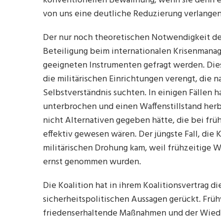
konventionellen Bewaffnung, wenn sie denn e
von uns eine deutliche Reduzierung verlange
Der nur noch theoretischen Notwendigkeit der
Beteiligung beim internationalen Krisenmana
geeigneten Instrumenten gefragt werden. Dies
die militärischen Einrichtungen verengt, die 
Selbstverständnis suchten. In einigen Fällen h
unterbrochen und einen Waffenstillstand her
nicht Alternativen gegeben hätte, die bei fr
effektiv gewesen wären. Der jüngste Fall, die K
militärischen Drohung kam, weil frühzeitige 
ernst genommen wurden.
Die Koalition hat in ihrem Koalitionsvertrag di
sicherheitspolitischen Aussagen gerückt. Frü
friedenserhaltende Maßnahmen und der Wieder