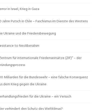
error in Israel, Krieg in Gaza
0 Jahre Putsch in Chile – Faschismus im Dienste des Westens
ie Ukraine und die Friedensbewegung
esistance to Neoliberalism
Zentrum für internationale Friedenseinsätze (ZIF)“ – der
ründungsprozess
00 Milliarden für die Bundeswehr – eine falsche Konsequenz
us dem Krieg gegen die Ukraine
erhandlungsfrieden für die Ukraine – ein Versuch
er verhindert den Schutz des Weltklimas?