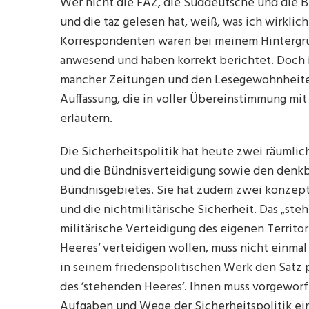
Wer nicht die FAZ, die Süddeutsche und die B
und die taz gelesen hat, weiß, was ich wirkli
Korrespondenten waren bei meinem Hintergru
anwesend und haben korrekt berichtet. Doch i
mancher Zeitungen und den Lesegewohnheiten
Auffassung, die in voller Übereinstimmung mit 
erläutern.
Die Sicherheitspolitik hat heute zwei räumli
und die Bündnisverteidigung sowie den denkba
Bündnisgebietes. Sie hat zudem zwei konzepti
und die nichtmilitärische Sicherheit. Das „ste
militärische Verteidigung des eigenen Territo
Heeres‘ verteidigen wollen, muss nicht einm
in seinem friedenspolitischen Werk den Satz 
des ’stehenden Heeres‘. Ihnen muss vorgeworf
Aufgaben und Wege der Sicherheitspolitik ein