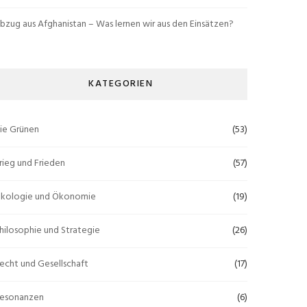
bzug aus Afghanistan – Was lernen wir aus den Einsätzen?
KATEGORIEN
ie Grünen
(53)
rieg und Frieden
(57)
kologie und Ökonomie
(19)
hilosophie und Strategie
(26)
echt und Gesellschaft
(17)
esonanzen
(6)