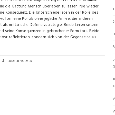
aust und deutschen Angriffskrieg und durch die atomare
alle die Gattung Mensch überleben zu lassen. Nie wieder
T
ame Konsequenz. Die Unterschiede lagen in der Rolle des
 wollten eine Politik ohne jegliche Armee, die anderen
5
it als militärische Defensivstrategie. Beide Linien setzen
und seine Konsequenzen in gebrochener Form fort. Beide
D
elbst reflektieren, sondern sich von der Gegenseite als
R
„
LUDGER VOLMER
G
1
a
V
W