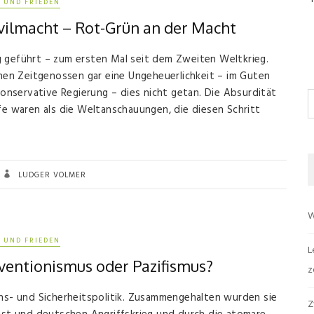
 UND FRIEDEN
ivilmacht – Rot-Grün an der Macht
g geführt – zum ersten Mal seit dem Zweiten Weltkrieg.
chen Zeitgenossen gar eine Ungeheuerlichkeit – im Guten
konservative Regierung – dies nicht getan. Die Absurdität
S
fe waren als die Weltanschauungen, die diesen Schritt
LUDGER VOLMER
W
 UND FRIEDEN
L
ventionismus oder Pazifismus?
z
ens- und Sicherheitspolitik. Zusammengehalten wurden sie
Z