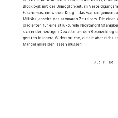
durch die Reflexionen auf Hitler-Faschismus, Holoc
Blocklogik mit der Unmöglichkeit, im Verteidigungsf
Faschismus, nie wieder Krieg – das war die gemeins
Militärs jenseits des atomaren Zeitalters. Die einen
plädierten für eine strukturelle Nichtangriffsfähigke
sich in der heutigen Debatte um den Bosnienkrieg 
geraten in innere Widersprüche, die sie aber nicht s
Mangel ankreiden lassen müssen.
AUG. 31, 1995