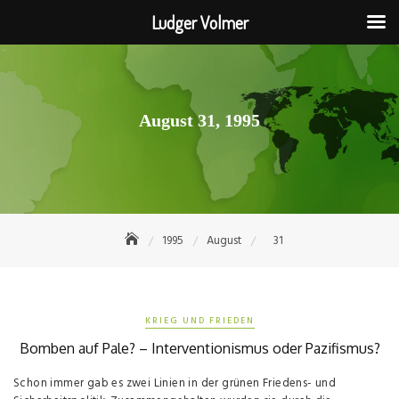
Ludger Volmer
Skip
to
content
August 31, 1995
1995
August
31
KRIEG UND FRIEDEN
Bomben auf Pale? – Interventionismus oder Pazifismus?
Schon immer gab es zwei Linien in der grünen Friedens- und