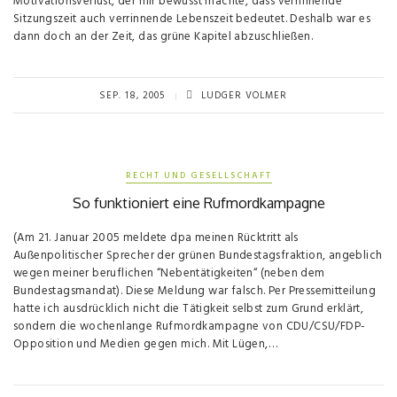
Motivationsverlust, der mir bewusst machte, dass verrinnende
Sitzungszeit auch verrinnende Lebenszeit bedeutet. Deshalb war es
dann doch an der Zeit, das grüne Kapitel abzuschließen.
SEP. 18, 2005
LUDGER VOLMER
RECHT UND GESELLSCHAFT
So funktioniert eine Rufmordkampagne
(Am 21. Januar 2005 meldete dpa meinen Rücktritt als
Außenpolitischer Sprecher der grünen Bundestagsfraktion, angeblich
wegen meiner beruflichen “Nebentätigkeiten“ (neben dem
Bundestagsmandat). Diese Meldung war falsch. Per Pressemitteilung
hatte ich ausdrücklich nicht die Tätigkeit selbst zum Grund erklärt,
sondern die wochenlange Rufmordkampagne von CDU/CSU/FDP-
Opposition und Medien gegen mich. Mit Lügen,…