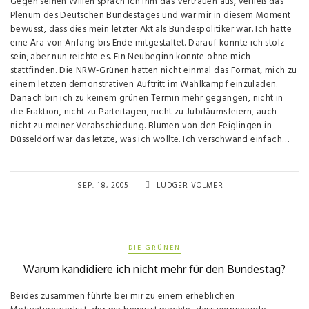
Gegen seinen Willen sprach ich ihm das Vertrauen aus, verließ das
Plenum des Deutschen Bundestages und war mir in diesem Moment
bewusst, dass dies mein letzter Akt als Bundespolitiker war. Ich hatte
eine Ära von Anfang bis Ende mitgestaltet. Darauf konnte ich stolz
sein; aber nun reichte es. Ein Neubeginn konnte ohne mich
stattfinden. Die NRW-Grünen hatten nicht einmal das Format, mich zu
einem letzten demonstrativen Auftritt im Wahlkampf einzuladen.
Danach bin ich zu keinem grünen Termin mehr gegangen, nicht in
die Fraktion, nicht zu Parteitagen, nicht zu Jubiläumsfeiern, auch
nicht zu meiner Verabschiedung. Blumen von den Feiglingen in
Düsseldorf war das letzte, was ich wollte. Ich verschwand einfach…
SEP. 18, 2005
LUDGER VOLMER
DIE GRÜNEN
Warum kandidiere ich nicht mehr für den Bundestag?
Beides zusammen führte bei mir zu einem erheblichen