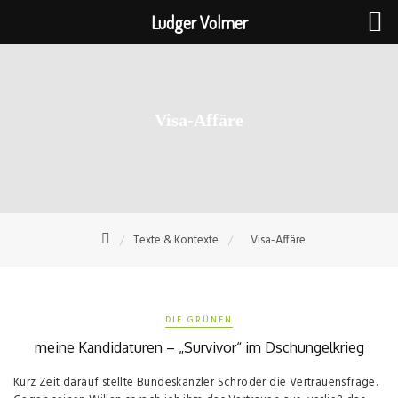
Ludger Volmer
Skip
to
content
Visa-Affäre
Texte & Kontexte
Visa-Affäre
DIE GRÜNEN
meine Kandidaturen – „Survivor“ im Dschungelkrieg
Kurz Zeit darauf stellte Bundeskanzler Schröder die Vertrauensfrage.