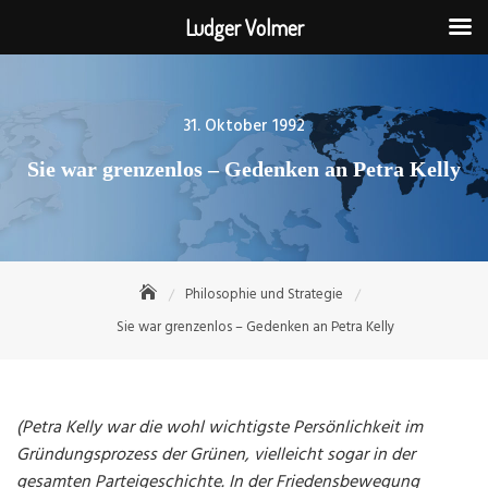
Ludger Volmer
Skip
to
content
Posted
31. Oktober 1992
on
Sie war grenzenlos – Gedenken an Petra Kelly
Philosophie und Strategie
Sie war grenzenlos – Gedenken an Petra Kelly
(Petra Kelly war die wohl wichtigste Persönlichkeit im
Gründungsprozess der Grünen, vielleicht sogar in der
gesamten Parteigeschichte. In der Friedensbewegung