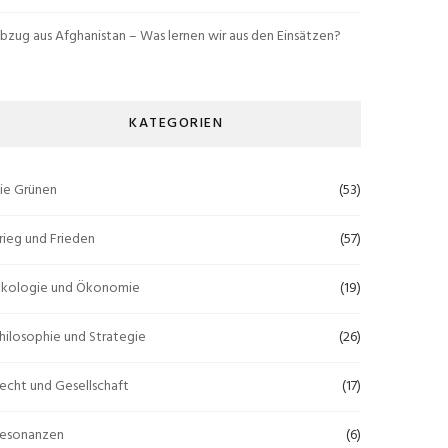
bzug aus Afghanistan – Was lernen wir aus den Einsätzen?
KATEGORIEN
ie Grünen
(53)
rieg und Frieden
(57)
kologie und Ökonomie
(19)
hilosophie und Strategie
(26)
echt und Gesellschaft
(17)
esonanzen
(6)