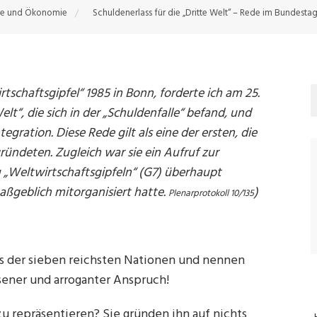
ie und Ökonomie
Schuldenerlass für die „Dritte Welt“ – Rede im Bundestag
schaftsgipfel“ 1985 in Bonn, forderte ich am 25.
elt“, die sich in der „Schuldenfalle“ befand, und
ration. Diese Rede gilt als eine der ersten, die
gründeten. Zugleich war sie ein Aufruf zur
 „Weltwirtschaftsgipfeln“ (G7) überhaupt
ßgeblich mitorganisiert hatte.
)
Plenarprotokoll 10/135
efs der sieben reichsten Nationen und nennen
sener und arroganter Anspruch!
u repräsentieren? Sie gründen ihn auf nichts