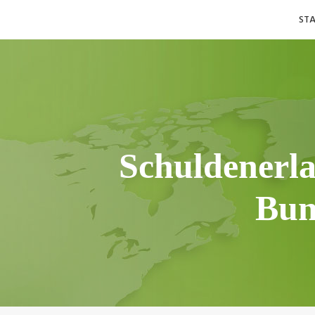
Skip
ST
to
content
Schuldenerla
Bun