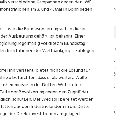
shalb verschiedene Kampagnen gegen den IWF
Demonstrationen am 3. und 4. Mai in Bonn gegen
A
 …, wie die Bundesregierung sich in dieser
n der Ausbeutung gehört, ist bekannt. Einer
 Regierung regelmäßig vor diesem Bundestag
D
 den Institutionen der Weltbankgruppe ablegen
K
fel ihn versteht, bietet nicht die Lösung für
Ö
hr zu befürchten, dass er als weitere Waffe
ionshemmnisse in der Dritten Welt sollen
P
Teile der Bevölkerung gegen den Zugriff der
lich, schützen. Der Weg soll bereitet werden
R
tätten aus den Industrieländern in die Dritte
R
ege der Direktinvestitionen ausgelagert