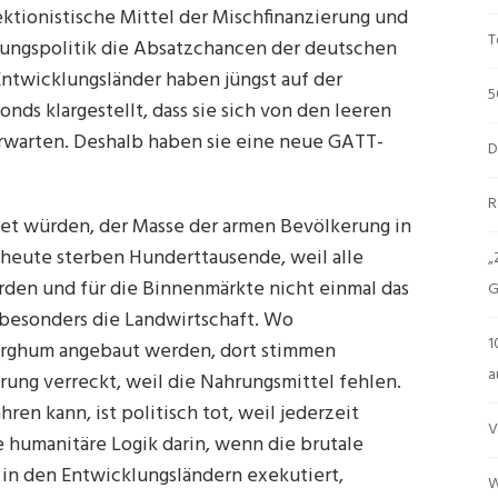
ktionistische Mittel der Mischfinanzierung und
T
lungspolitik die Absatzchancen der deutschen
 Entwicklungsländer haben jüngst auf der
5
ds klargestellt, dass sie sich von den leeren
rwarten. Deshalb haben sie eine neue GATT-
D
R
net würden, der Masse der armen Bevölkerung in
 heute sterben Hunderttausende, weil alle
„
rden und für die Binnenmärkte nicht einmal das
G
 besonders die Landwirtschaft. Wo
1
Sorghum angebaut werden, dort stimmen
a
rung verreckt, weil die Nahrungsmittel fehlen.
hren kann, ist politisch tot, weil jederzeit
V
e humanitäre Logik darin, wenn die brutale
 in den Entwicklungsländern exekutiert,
W