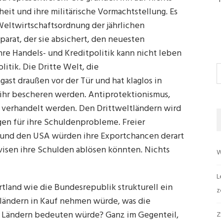
heit und ihre militärische Vormachtstellung. Es
 Weltwirtschaftsordnung der jährlichen
parat, der sie absichert, den neuesten
re Handels- und Kreditpolitik kann nicht leben
itik. Die Dritte Welt, die
S
ast draußen vor der Tür und hat klaglos in
 ihr bescheren werden. Antiprotektionismus,
n verhandelt werden. Den Drittweltländern wird
gen für ihre Schuldenprobleme. Freier
a und den USA würden ihre Exportchancen derart
evisen ihre Schulden ablösen könnten. Nichts
W
L
rtland wie die Bundesrepublik strukturell ein
z
tländern in Kauf nehmen würde, was die
n Ländern bedeuten würde? Ganz im Gegenteil,
Z