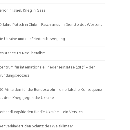
error in Israel, Krieg in Gaza
0 Jahre Putsch in Chile – Faschismus im Dienste des Westens
ie Ukraine und die Friedensbewegung
esistance to Neoliberalism
Zentrum für internationale Friedenseinsätze (ZIF)“ – der
ründungsprozess
00 Milliarden für die Bundeswehr – eine falsche Konsequenz
us dem Krieg gegen die Ukraine
erhandlungsfrieden für die Ukraine – ein Versuch
er verhindert den Schutz des Weltklimas?