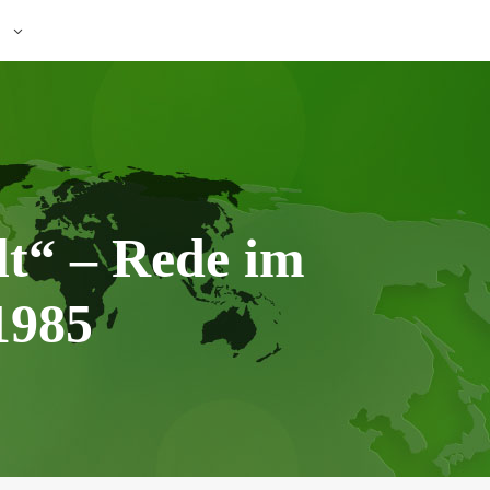
lt“ – Rede im
1985