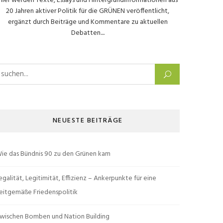
Hier werden Texte, Essays und Hintergrundinformationen aus
20 Jahren aktiver Politik für die GRÜNEN veröffentlicht,
ergänzt durch Beiträge und Kommentare zu aktuellen
Debatten....
uchen nach:
NEUESTE BEITRÄGE
ie das Bündnis 90 zu den Grünen kam
egalität, Legitimität, Effizienz – Ankerpunkte für eine
eitgemäße Friedenspolitik
wischen Bomben und Nation Building