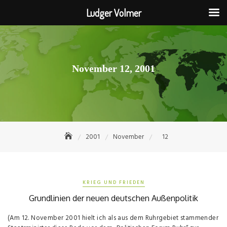
Ludger Volmer
Skip
to
content
November 12, 2001
2001
November
12
KRIEG UND FRIEDEN
Grundlinien der neuen deutschen Außenpolitik
(Am 12. November 2001 hielt ich als aus dem Ruhrgebiet stammender