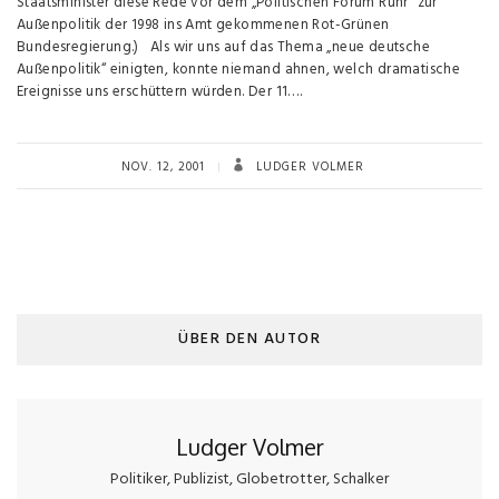
Staatsminister diese Rede vor dem „Politischen Forum Ruhr“ zur
Außenpolitik der 1998 ins Amt gekommenen Rot-Grünen
Bundesregierung.) Als wir uns auf das Thema „neue deutsche
Außenpolitik“ einigten, konnte niemand ahnen, welch dramatische
Ereignisse uns erschüttern würden. Der 11….
NOV. 12, 2001
LUDGER VOLMER
ÜBER DEN AUTOR
Ludger Volmer
Politiker, Publizist, Globetrotter, Schalker