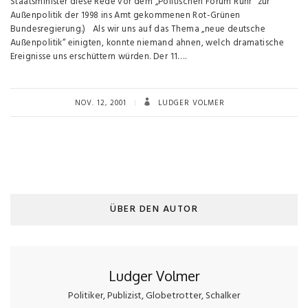
Staatsminister diese Rede vor dem „Politischen Forum Ruhr“ zur
Außenpolitik der 1998 ins Amt gekommenen Rot-Grünen
Bundesregierung.) Als wir uns auf das Thema „neue deutsche
Außenpolitik“ einigten, konnte niemand ahnen, welch dramatische
Ereignisse uns erschüttern würden. Der 11….
NOV. 12, 2001
LUDGER VOLMER
ÜBER DEN AUTOR
Ludger Volmer
Politiker, Publizist, Globetrotter, Schalker