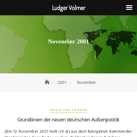
Ludger Volmer
Skip
to
content
November 2001
2001
November
KRIEG UND FRIEDEN
Grundlinien der neuen deutschen Außenpolitik
(Am 12. November 2001 hielt ich als aus dem Ruhrgebiet stammender