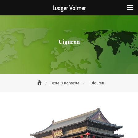
Ludger Volmer
Skip
to
content
Uiguren
Texte & Kontexte
Uiguren