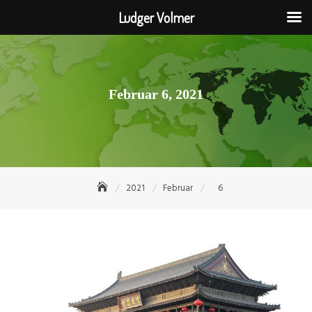
Ludger Volmer
Skip
to
content
Februar 6, 2021
2021
Februar
6