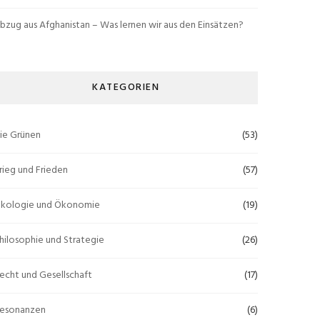
bzug aus Afghanistan – Was lernen wir aus den Einsätzen?
KATEGORIEN
ie Grünen
(53)
rieg und Frieden
(57)
kologie und Ökonomie
(19)
hilosophie und Strategie
(26)
echt und Gesellschaft
(17)
esonanzen
(6)