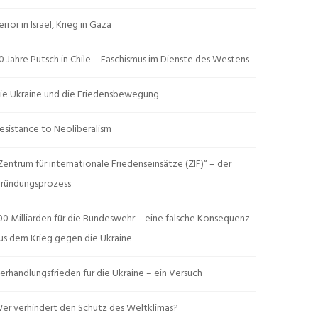
error in Israel, Krieg in Gaza
0 Jahre Putsch in Chile – Faschismus im Dienste des Westens
ie Ukraine und die Friedensbewegung
esistance to Neoliberalism
Zentrum für internationale Friedenseinsätze (ZIF)“ – der
ründungsprozess
00 Milliarden für die Bundeswehr – eine falsche Konsequenz
us dem Krieg gegen die Ukraine
erhandlungsfrieden für die Ukraine – ein Versuch
er verhindert den Schutz des Weltklimas?