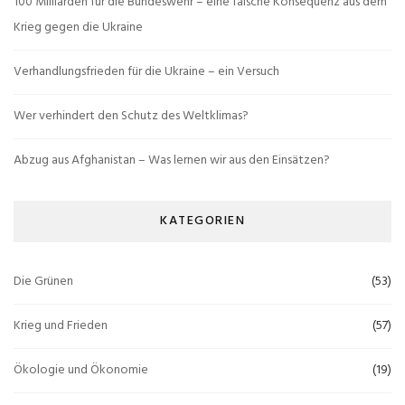
100 Milliarden für die Bundeswehr – eine falsche Konsequenz aus dem
Krieg gegen die Ukraine
Verhandlungsfrieden für die Ukraine – ein Versuch
Wer verhindert den Schutz des Weltklimas?
Abzug aus Afghanistan – Was lernen wir aus den Einsätzen?
KATEGORIEN
Die Grünen
(53)
Krieg und Frieden
(57)
Ökologie und Ökonomie
(19)