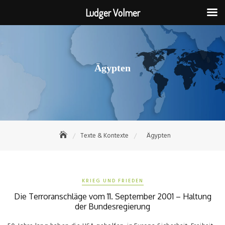
Ludger Volmer
Skip
to
content
Ägypten
Texte & Kontexte
Ägypten
KRIEG UND FRIEDEN
Die Terroranschläge vom 11. September 2001 – Haltung
der Bundesregierung