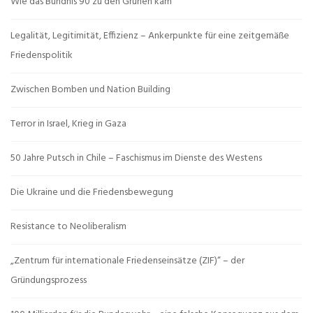
Wie das Bündnis 90 zu den Grünen kam
Legalität, Legitimität, Effizienz – Ankerpunkte für eine zeitgemäße
Friedenspolitik
Zwischen Bomben und Nation Building
Terror in Israel, Krieg in Gaza
50 Jahre Putsch in Chile – Faschismus im Dienste des Westens
Die Ukraine und die Friedensbewegung
Resistance to Neoliberalism
„Zentrum für internationale Friedenseinsätze (ZIF)“ – der
Gründungsprozess