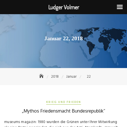
Ludger Volmer
Skip
to
content
Januar 22, 2018
2018
Januar
22
KRIEG UND FRIEDEN
„Mythos Friedensmacht Bundesrepublik“
museums magazin: 1980 wurden die Grünen unter Ihrer Mitwirkung