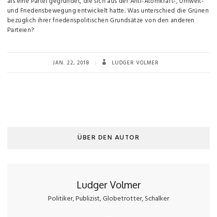
als eine Partei gegründet, die sich aus der Anti-Atomkraft-, Umwelt-
und Friedensbewegung entwickelt hatte. Was unterschied die Grünen
bezüglich ihrer friedenspolitischen Grundsätze von den anderen
Parteien?
JAN. 22, 2018
LUDGER VOLMER
ÜBER DEN AUTOR
Ludger Volmer
Politiker, Publizist, Globetrotter, Schalker