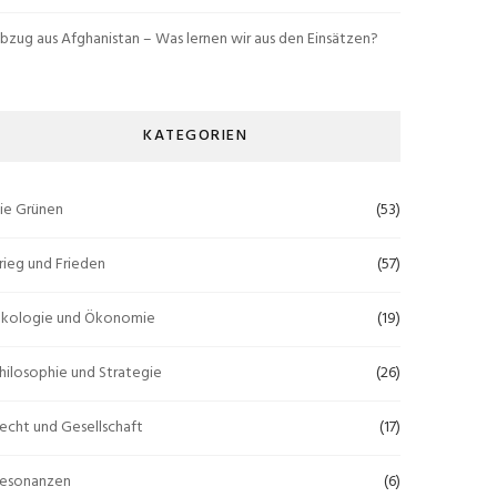
bzug aus Afghanistan – Was lernen wir aus den Einsätzen?
KATEGORIEN
ie Grünen
(53)
rieg und Frieden
(57)
kologie und Ökonomie
(19)
hilosophie und Strategie
(26)
echt und Gesellschaft
(17)
esonanzen
(6)