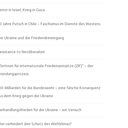
error in Israel, Krieg in Gaza
0 Jahre Putsch in Chile – Faschismus im Dienste des Westens
ie Ukraine und die Friedensbewegung
esistance to Neoliberalism
Zentrum für internationale Friedenseinsätze (ZIF)“ – der
ründungsprozess
00 Milliarden für die Bundeswehr – eine falsche Konsequenz
us dem Krieg gegen die Ukraine
erhandlungsfrieden für die Ukraine – ein Versuch
er verhindert den Schutz des Weltklimas?