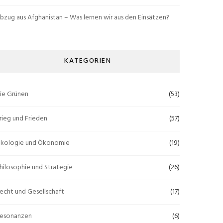
bzug aus Afghanistan – Was lernen wir aus den Einsätzen?
KATEGORIEN
ie Grünen
(53)
rieg und Frieden
(57)
kologie und Ökonomie
(19)
hilosophie und Strategie
(26)
echt und Gesellschaft
(17)
esonanzen
(6)