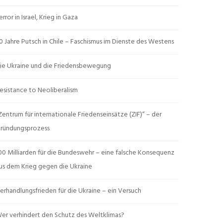
error in Israel, Krieg in Gaza
0 Jahre Putsch in Chile – Faschismus im Dienste des Westens
ie Ukraine und die Friedensbewegung
esistance to Neoliberalism
Zentrum für internationale Friedenseinsätze (ZIF)“ – der
ründungsprozess
00 Milliarden für die Bundeswehr – eine falsche Konsequenz
us dem Krieg gegen die Ukraine
erhandlungsfrieden für die Ukraine – ein Versuch
er verhindert den Schutz des Weltklimas?