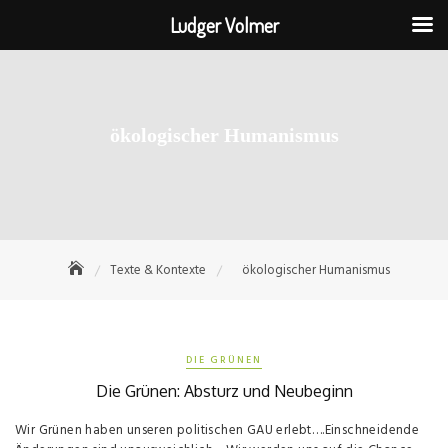
Ludger Volmer
Skip
to
content
ökologischer Humanismus
Texte & Kontexte
ökologischer Humanismus
DIE GRÜNEN
Die Grünen: Absturz und Neubeginn
Wir Grünen haben unseren politischen GAU erlebt….Ein­schneidende