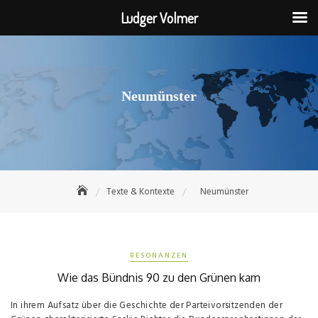
Ludger Volmer
Skip
to
content
Neumünster
Texte & Kontexte
Neumünster
RESONANZEN
Wie das Bündnis 90 zu den Grünen kam
In ihrem Aufsatz über die Geschichte der Parteivorsitzenden der