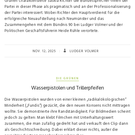
Grünen charakterisierte Saskia Richter die Bundessprecher*innen der
Partei in dieser Phase als pragmatisch und an der Professionalisierung
der Partei interessiert. Wobei Richter den Hauptverdienst für die
erfolgreiche Neuaufstellung nach Neumünster und das
Zusammengehen mit dem Bündnis 90 bei Ludger Volmer und der
Politischen Geschäftsführerin Heide Rühle verortete.
NOV. 12, 2025
LUDGER VOLMER
DIE GRÜNEN
Wasserpistolen und Trillerpfeifen
Die Wasserpistolen wurden von einer kleinen „radikalökologischen“
Minderheit („Fundis“) gezückt, die den neuen Konsens nicht mittragen
wollte. Sie demonstrierte ihre Randständigkeit. Für Bildmedien scheint
jedoch zu gelten: Man klebt Filmchen mit Unterhaltungswert
zusammen, die man zufällig gedreht hat und verkauft den Clip dann
als Geschichtsschreibung. Dabei erklärt dieser nichts, außer die