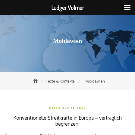
Ludger Volmer
Skip
to
content
Moldawien
Texte & Kontexte
Moldawien
KRIEG UND FRIEDEN
Konventionelle Streitkräfte in Europa – vertraglich
begrenzen!