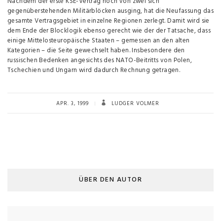
Nachdem der erste KSE-Vertrag noch von zwei sich
gegenüberstehenden Militärblöcken ausging, hat die Neufassung das
gesamte Vertragsgebiet in einzelne Regionen zerlegt. Damit wird sie
dem Ende der Blocklogik ebenso gerecht wie der der Tatsache, dass
einige Mittelosteuropäische Staaten – gemessen an den alten
Kategorien – die Seite gewechselt haben. Insbesondere den
russischen Bedenken angesichts des NATO-Beitritts von Polen,
Tschechien und Ungarn wird dadurch Rechnung getragen.
APR. 3, 1999
LUDGER VOLMER
ÜBER DEN AUTOR