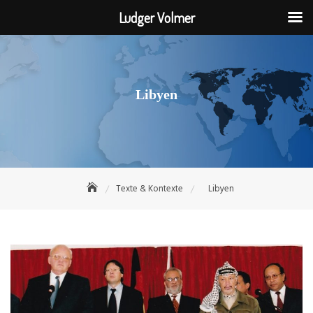
Ludger Volmer
Skip
to
content
Libyen
Texte & Kontexte
Libyen