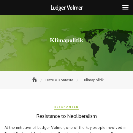
Ludger Volmer
Skip
to
content
Klimapolitik
Texte & Kontexte
Klimapolitik
RESONANZEN
Resistance to Neoliberalism
At the initiative of Ludger Volmer, one of the key people involved in