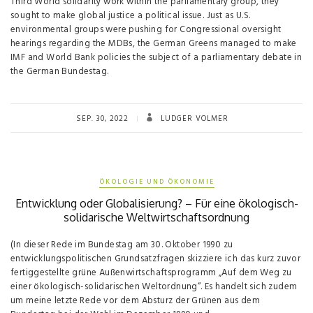
Third World solidarity work within the parliamentary group, they
sought to make global justice a political issue. Just as U.S.
environmental groups were pushing for Congressional oversight
hearings regarding the MDBs, the German Greens managed to make
IMF and World Bank policies the subject of a parliamentary debate in
the German Bundestag.
SEP. 30, 2022
LUDGER VOLMER
ÖKOLOGIE UND ÖKONOMIE
Entwicklung oder Globalisierung? – Für eine ökologisch-
solidarische Weltwirtschaftsordnung
(In dieser Rede im Bundestag am 30. Oktober 1990 zu
entwicklungspolitischen Grundsatzfragen skizziere ich das kurz zuvor
fertiggestellte grüne Außenwirtschaftsprogramm „Auf dem Weg zu
einer ökologisch-solidarischen Weltordnung“. Es handelt sich zudem
um meine letzte Rede vor dem Absturz der Grünen aus dem