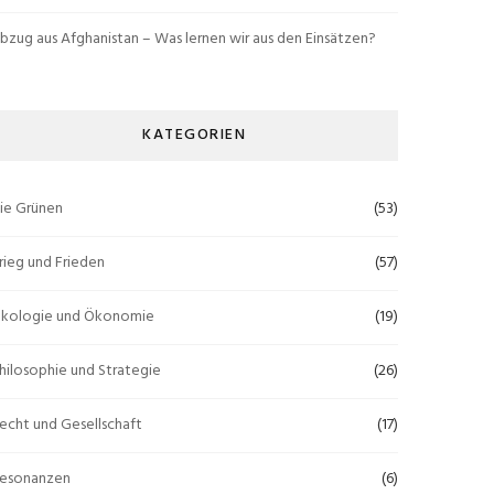
bzug aus Afghanistan – Was lernen wir aus den Einsätzen?
KATEGORIEN
ie Grünen
(53)
rieg und Frieden
(57)
kologie und Ökonomie
(19)
hilosophie und Strategie
(26)
echt und Gesellschaft
(17)
esonanzen
(6)