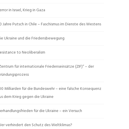
error in Israel, Krieg in Gaza
0 Jahre Putsch in Chile – Faschismus im Dienste des Westens
ie Ukraine und die Friedensbewegung
esistance to Neoliberalism
Zentrum für internationale Friedenseinsätze (ZIF)“ – der
ründungsprozess
00 Milliarden für die Bundeswehr – eine falsche Konsequenz
us dem Krieg gegen die Ukraine
erhandlungsfrieden für die Ukraine – ein Versuch
er verhindert den Schutz des Weltklimas?